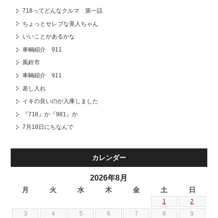
718ってどんなクルマ 第一話
ちょっとセレブな美人ちゃん
いいことがあるかな
車輌紹介 911
風鈴市
車輌紹介 911
差し入れ
イキの良いのが入庫しました
『718』か『981』か
7月18日にちなんで
カレンダー
2026年8月
月
火
水
木
金
土
日
1
2
3
4
5
6
7
8
9