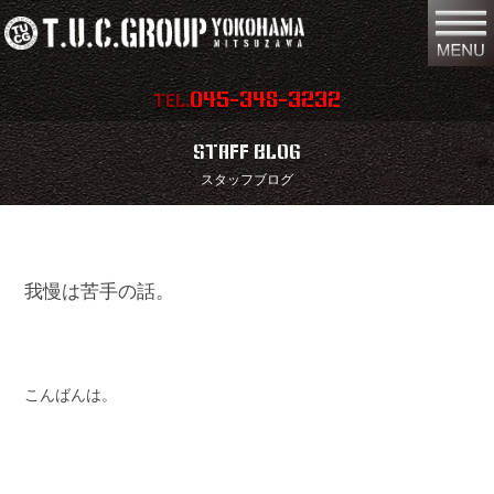
045-348-3232
TEL.
在庫車両情報
店舗情報
STAFF BLOG
スタッフブログ
保証内容
地図
会社概要
全国納車
我慢は苦手の話。
スタッフ紹介
お問い合わせ
特別作業
注文販売
買取無料査定
パーツリスト
こんばんは。
保険
TUCとは？
リクルート
リンク