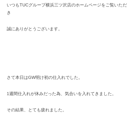
いつもTUCグループ横浜三ツ沢店のホームページをご覧いただ
スタッフブログ
納車情報
き
ホーム
T.U.C.GROUP
誠にありがとうございます。
さて本日はGW明け初の仕入れでした。
1週間仕入れが休みだった為、気合いを入れてきました。
その結果、とても疲れました。