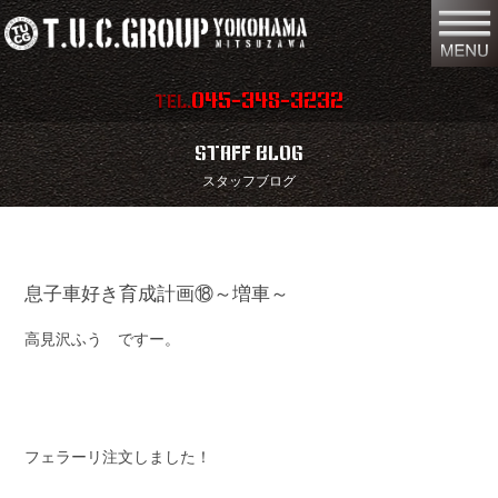
045-348-3232
TEL.
在庫車両情報
店舗情報
STAFF BLOG
スタッフブログ
保証内容
地図
会社概要
全国納車
息子車好き育成計画⑱～増車～
スタッフ紹介
お問い合わせ
高見沢ふう ですー。
特別作業
注文販売
買取無料査定
パーツリスト
保険
TUCとは？
フェラーリ注文しました！
リクルート
リンク