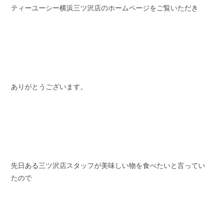
ティーユーシー横浜三ツ沢店のホームページをご覧いただき
スタッフブログ
納車情報
ホーム
T.U.C.GROUP
ありがとうございます。
先日ある三ツ沢店スタッフが美味しい物を食べたいと言ってい
たので