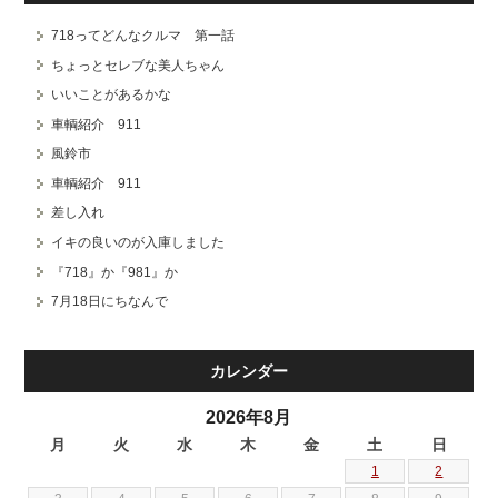
718ってどんなクルマ 第一話
ちょっとセレブな美人ちゃん
いいことがあるかな
車輌紹介 911
風鈴市
車輌紹介 911
差し入れ
イキの良いのが入庫しました
『718』か『981』か
7月18日にちなんで
カレンダー
2026年8月
月
火
水
木
金
土
日
1
2