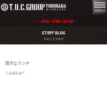
045-348-3232
TEL.
在庫車両情報
店舗情報
STAFF BLOG
スタッフブログ
保証内容
地図
会社概要
全国納車
贅沢なランチ
スタッフ紹介
お問い合わせ
こんばんは！
特別作業
注文販売
買取無料査定
パーツリスト
保険
TUCとは？
リクルート
リンク