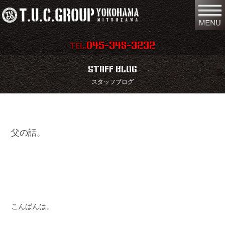
045-348-3232
TEL.
在庫車両情報
店舗情報
STAFF BLOG
スタッフブログ
保証内容
地図
会社概要
全国納車
父の話。
スタッフ紹介
お問い合わせ
特別作業
注文販売
買取無料査定
パーツリスト
保険
TUCとは？
こんばんは。
リクルート
リンク