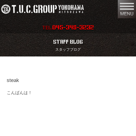
045-348-3232
TEL.
在庫車両情報
店舗情報
STAFF BLOG
スタッフブログ
保証内容
地図
会社概要
全国納車
steak
スタッフ紹介
お問い合わせ
こんばんは！
特別作業
注文販売
買取無料査定
パーツリスト
保険
TUCとは？
リクルート
リンク