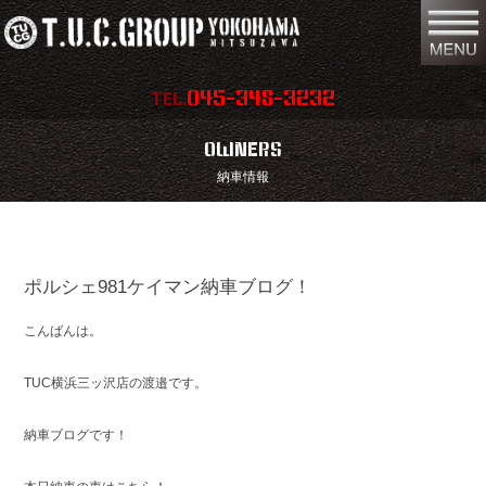
045-348-3232
TEL.
在庫車両情報
店舗情報
OWNERS
納車情報
保証内容
地図
会社概要
全国納車
ポルシェ981ケイマン納車ブログ！
スタッフ紹介
お問い合わせ
こんばんは。
特別作業
注文販売
買取無料査定
パーツリスト
TUC横浜三ッ沢店の渡邉です。
保険
TUCとは？
納車ブログです！
リクルート
リンク