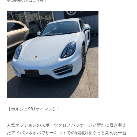
本日納車の車はこちら！
スタッフブログ
納車情報
ホーム
T.U.C.GROUP
【ポルシェ981ケイマン】）
人気オプションのスポーツクロノパッケージと新たに履き替え
たアドバンネオバでサーキットでの戦闘力をぐっと高めた一台