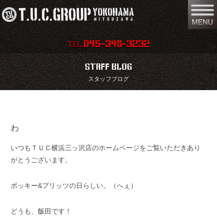
045-348-3232
TEL.
在庫車両情報
店舗情報
STAFF BLOG
スタッフブログ
保証内容
地図
会社概要
全国納車
わ
スタッフ紹介
お問い合わせ
いつもＴＵＣ横浜三ッ沢店のホームページをご覧いただきあり
特別作業
注文販売
がとうございます。
買取無料査定
パーツリスト
ポッキー&プリッツの日らしい。（へぇ）
保険
TUCとは？
どうも、飯田です！
リクルート
リンク