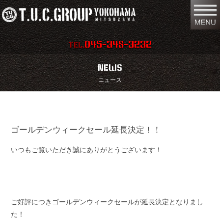
045-348-3232
TEL.
在庫車両情報
店舗情報
NEWS
ニュース
保証内容
地図
会社概要
全国納車
ゴールデンウィークセール延長決定！！
スタッフ紹介
お問い合わせ
いつもご覧いただき誠にありがとうございます！
特別作業
注文販売
買取無料査定
パーツリスト
保険
TUCとは？
ご好評につきゴールデンウィークセールが延長決定となりまし
た！
リクルート
リンク