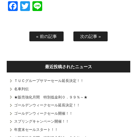
Facebook
Twitter
Line
« 前の記事
次の記事 »
最近投稿されたニュース
ＴＵＣグループサマーセール延長決定！！
名車列伝
★販売強化月間 特別低金利０．９９％～★
ゴールデンウィークセール延長決定！！
ゴールデンウィークセール開催！！
スプリングキャンペーン開催！！
年度末セールスタート！！