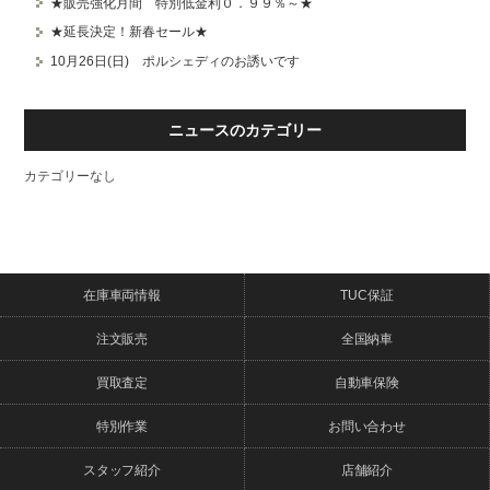
★販売強化月間 特別低金利０．９９％～★
★延長決定！新春セール★
10月26日(日) ポルシェディのお誘いです
ニュースのカテゴリー
カテゴリーなし
在庫車両情報
TUC保証
注文販売
全国納車
買取査定
自動車保険
特別作業
お問い合わせ
スタッフ紹介
店舗紹介