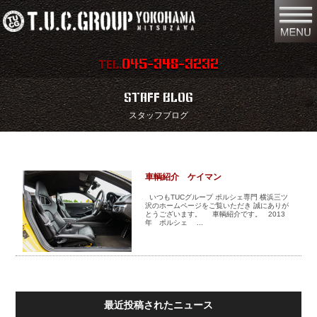
045-348-3232
TEL.
在庫車両情報
店舗情報
STAFF BLOG
スタッフブログ
保証内容
地図
会社概要
全国納車
車輌紹介 ケイマン
スタッフ紹介
お問い合わせ
いつもTUCグループ ポルシェ専門 横浜三ツ
沢のホームページをご覧いただき 誠にありが
とうございます。 車輌紹介です。 2013
特別作業
注文販売
年 ポルシェ ...
買取無料査定
パーツリスト
保険
TUCとは？
最近投稿されたニュース
リクルート
リンク