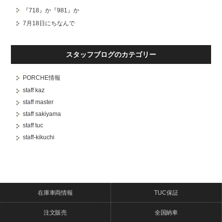
『718』か『981』か
7月18日にちなんで
スタッフブログのカテゴリー
PORCHE情報
staff kaz
staff master
staff sakiyama
staff tuc
staff-kikuchi
在庫車両情報
TUC保証
注文販売
全国納車