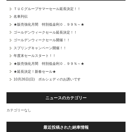
ＴＵＣグループサマーセール延長決定！！
スタッフブログ
納車情報
名車列伝
ホーム
T.U.C.GROUP
★販売強化月間 特別低金利０．９９％～★
ゴールデンウィークセール延長決定！！
ゴールデンウィークセール開催！！
スプリングキャンペーン開催！！
年度末セールスタート！！
★販売強化月間 特別低金利０．９９％～★
★延長決定！新春セール★
10月26日(日) ポルシェディのお誘いです
ニュースのカテゴリー
カテゴリーなし
最近投稿された納車情報