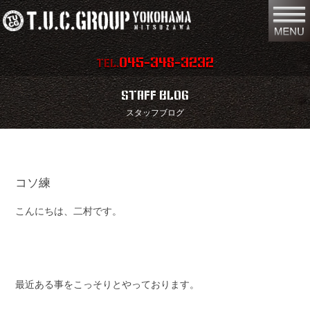
045-348-3232
TEL.
在庫車両情報
店舗情報
STAFF BLOG
スタッフブログ
保証内容
地図
会社概要
全国納車
コソ練
スタッフ紹介
お問い合わせ
こんにちは、二村です。
特別作業
注文販売
買取無料査定
パーツリスト
保険
TUCとは？
最近ある事をこっそりとやっております。
リクルート
リンク