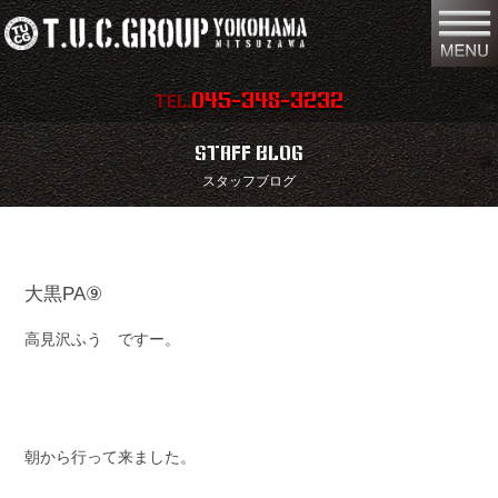
045-348-3232
TEL.
在庫車両情報
店舗情報
STAFF BLOG
スタッフブログ
保証内容
地図
会社概要
全国納車
大黒PA⑨
スタッフ紹介
お問い合わせ
高見沢ふう ですー。
特別作業
注文販売
買取無料査定
パーツリスト
保険
TUCとは？
朝から行って来ました。
リクルート
リンク