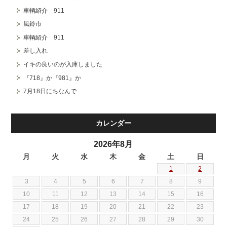
車輌紹介 911
風鈴市
車輌紹介 911
差し入れ
イキの良いのが入庫しました
『718』か『981』か
7月18日にちなんで
カレンダー
2026年8月
月
火
水
木
金
土
日
1
2
3
4
5
6
7
8
9
10
11
12
13
14
15
16
17
18
19
20
21
22
23
24
25
26
27
28
29
30