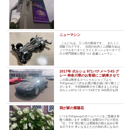
ニューマシン
こんにちは。三ッ沢の菊池です。 またミニ
四駆ブログです。 次回の社内ミニ四駆大会は
ノーマルモーターとライトダッシュモーターで
の２部門開催と聞きつけ 急遽ニューマシ ...
2017年 ポルシェ 971パナメーラ4S グ
レー 神奈川県のお客様にご納車させて
戴きました
この度は数有るスペシャルショップより
TUCgroup三ツ沢をお選び戴き誠に有り難うご
ざいます。 今回御納車させて戴きましたのは
ポルシェ971パナメーラ4Sです 440馬力を誇
る3.0㍑V6ツインターボに フルタイム4WD+ ...
我が家の紫陽花
いつもTUCgroupのホームページをご覧戴き有
難う御座います 火曜日と金曜日のブログ担当
『辻』です 我が家には紫陽花の植え込みが有
るのですが 冬になるとただの枯れ木になるの