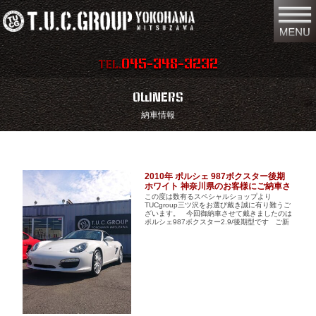
045-348-3232
TEL.
在庫車両情報
店舗情報
OWNERS
納車情報
保証内容
地図
会社概要
全国納車
2010年 ポルシェ 987ボクスター後期
スタッフ紹介
ホワイト 神奈川県のお客様にご納車さ
お問い合わせ
せて戴きました
この度は数有るスペシャルショップより
TUCgroup三ツ沢をお選び戴き誠に有り難うご
ざいます。 今回御納車させて戴きましたのは
特別作業
注文販売
ポルシェ987ボクスター2.9/後期型です ご新
規でご来店され ...
買取無料査定
パーツリスト
保険
TUCとは？
リクルート
リンク