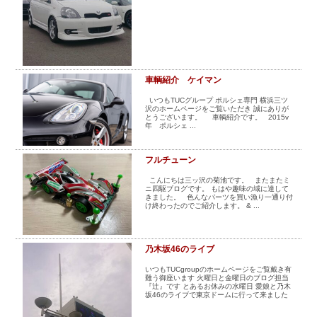
車輌紹介 ケイマン
いつもTUCグループ ポルシェ専門 横浜三ツ
沢のホームページをご覧いただき 誠にありが
とうございます。 車輌紹介です。 2015v
年 ポルシェ ...
フルチューン
こんにちは三ッ沢の菊池です。 またまたミ
ニ四駆ブログです。 もはや趣味の域に達して
きました。 色んなパーツを買い漁り一通り付
け終わったのでご紹介します。 & ...
乃木坂46のライブ
いつもTUCgroupのホームページをご覧戴き有
難う御座います 火曜日と金曜日のブログ担当
『辻』です とあるお休みの水曜日 愛娘と乃木
坂46のライブで東京ドームに行って来ました
珍しくアリーナという良席でした 俺今年11月
...