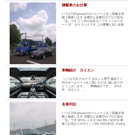
積載車のお仕事
スタッフブログ
納車情報
いつもTUCgroupのホームページをご覧戴き有
難う御座います 火曜日と金曜日のブログ担当
『辻』です 三ッ沢の自社セーフティーローダ
ホーム
T.U.C.GROUP
ー いすゞのトラックです この愛機と共に全国
津々浦々駆け回ります 最近は遠方が有りませ
ん ...
車輌紹介 カイエン
いつもTUCグループ ポルシェ専門 横浜三ツ
沢のホームページをご覧いただき 誠にありが
とうございます。 車輌紹介です。 2011
年 ポルシェ ...
名車列伝
いつもTUCgroupのホームページをご覧戴き有
難う御座います 火曜日と金曜日のブログ担当
『辻』です MY01 トヨタ Vitz RS / NCP13 車
検でお預かりのヴィッツRS 2001年式いわゆる
初期型です 自分が販売し ...