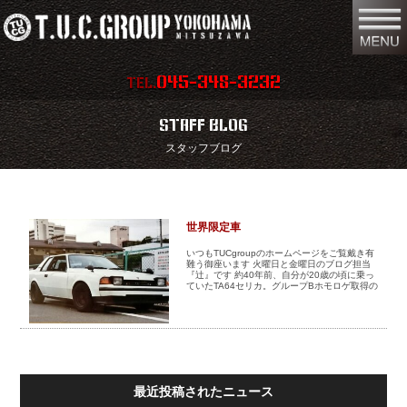
045-348-3232
TEL.
在庫車両情報
店舗情報
STAFF BLOG
スタッフブログ
保証内容
地図
会社概要
全国納車
世界限定車
スタッフ紹介
お問い合わせ
いつもTUCgroupのホームページをご覧戴き有
難う御座います 火曜日と金曜日のブログ担当
『辻』です 約40年前、自分が20歳の頃に乗っ
特別作業
注文販売
ていたTA64セリカ。グループBホモロゲ取得の
為に生産された200台限定車 セリカはG ...
買取無料査定
パーツリスト
保険
TUCとは？
最近投稿されたニュース
リクルート
リンク