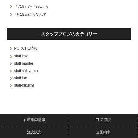
『718』か『981』か
7月18日にちなんで
スタッフブログのカテゴリー
PORCHE情報
staff kaz
staff master
staff sakiyama
staff tuc
staff-kikuchi
在庫車両情報
TUC保証
注文販売
全国納車