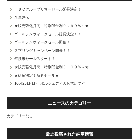
ＴＵＣグループサマーセール延長決定！！
スタッフブログ
納車情報
名車列伝
ホーム
T.U.C.GROUP
★販売強化月間 特別低金利０．９９％～★
ゴールデンウィークセール延長決定！！
ゴールデンウィークセール開催！！
スプリングキャンペーン開催！！
年度末セールスタート！！
★販売強化月間 特別低金利０．９９％～★
★延長決定！新春セール★
10月26日(日) ポルシェディのお誘いです
ニュースのカテゴリー
カテゴリーなし
最近投稿された納車情報